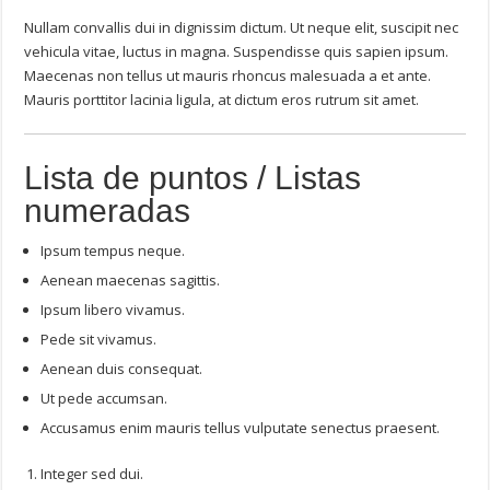
Nullam convallis dui in dignissim dictum. Ut neque elit, suscipit nec
vehicula vitae, luctus in magna. Suspendisse quis sapien ipsum.
Maecenas non tellus ut mauris rhoncus malesuada a et ante.
Mauris porttitor lacinia ligula, at dictum eros rutrum sit amet.
Lista de puntos / Listas
numeradas
Ipsum tempus neque.
Aenean maecenas sagittis.
Ipsum libero vivamus.
Pede sit vivamus.
Aenean duis consequat.
Ut pede accumsan.
Accusamus enim mauris tellus vulputate senectus praesent.
Integer sed dui.