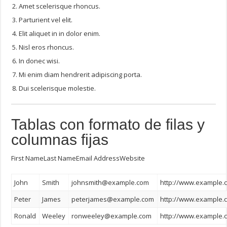
Amet scelerisque rhoncus.
Parturient vel elit.
Elit aliquet in in dolor enim.
Nisl eros rhoncus.
In donec wisi.
Mi enim diam hendrerit adipiscing porta.
Dui scelerisque molestie.
Tablas con formato de filas y
columnas fijas
First NameLast NameEmail AddressWebsite
John
Smith
johnsmith@example.com
http://www.example.
Peter
James
peterjames@example.com
http://www.example.
Ronald
Weeley
ronweeley@example.com
http://www.example.